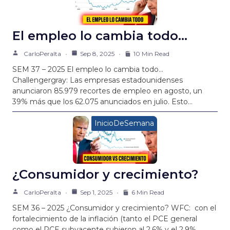
El empleo lo cambia todo…
CarloPeralta
Sep 8, 2025
10 Min Read
SEM 37 – 2025 El empleo lo cambia todo…
Challengergray: Las empresas estadounidenses
anunciaron 85.979 recortes de empleo en agosto, un
39% más que los 62.075 anunciados en julio. Esto…
InicioDeSemana
¿Consumidor y crecimiento?
CarloPeralta
Sep 1, 2025
6 Min Read
SEM 36 – 2025 ¿Consumidor y crecimiento? WFC: con el
fortalecimiento de la inflación (tanto el PCE general
como el PCE subyacente subieron al 2,6% y el 2,9%