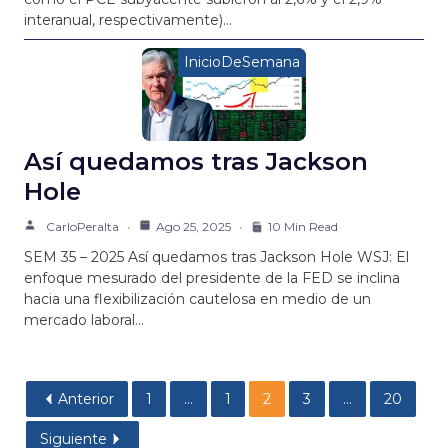
interanual, respectivamente)…
InicioDeSemana
Así quedamos tras Jackson
Hole
CarloPeralta
Ago 25, 2025
10 Min Read
SEM 35 – 2025 Así quedamos tras Jackson Hole WSJ: El
enfoque mesurado del presidente de la FED se inclina
hacia una flexibilización cautelosa en medio de un
mercado laboral…
Anterior
1
…
1
2
3
…
20
Siguiente