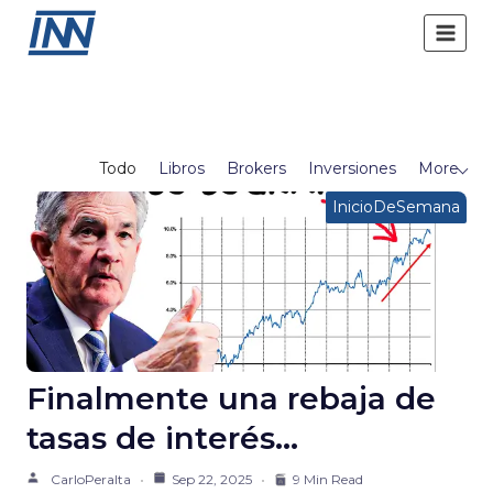
Saltar
al
contenido
Todo
Libros
Brokers
Inversiones
More
InicioDeSemana
Finalmente una rebaja de
tasas de interés…
CarloPeralta
Sep 22, 2025
9 Min Read