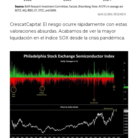
CrescatCapital: El riesgo ocurre rápidamente con estas
valoraciones absurdas. Acabamos de ver la mayor
liquidación en el índice SOX desde la crisis pandémica.