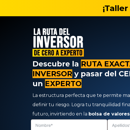
Saltar
¡Talle
al
contenido
Descubre la
RUTA EXAC
INVERSOR
y pasar del C
un
EXPERTO
La estructura perfecta que te permite max
definir tu riesgo. Logra tu tranquilidad fi
futuro, invirtiendo en la
bolsa de valores