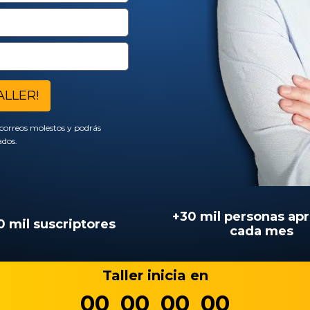
ALLER!
é correos molestos y podrás
ados.
+30 mil personas ap
0 mil suscriptores
cada mes
Taller inicia en
00
00
00
00