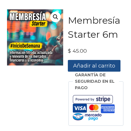
Saltar
al
contenido
Membresía
Starter 6m
$
45.00
Membresía
Añadir al carrito
Starter
GARANTÍA DE
6m
SEGURIDAD EN EL
cantidad
PAGO