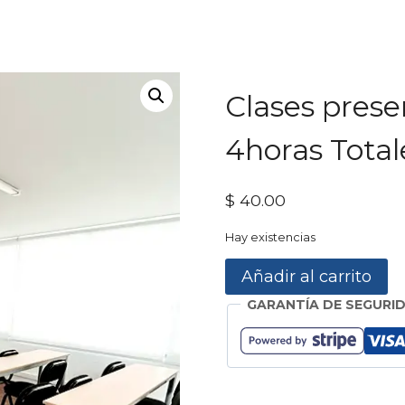
Clases presen
4horas Total
$
40.00
Hay existencias
Clases
Añadir al carrito
presenciales
GARANTÍA DE SEGURID
ETFs
(2
días
-
4horas